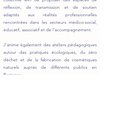
réflexion, de transmission et de soutien
adaptés aux réalités professionnelles
rencontrées dans les secteurs médico-social,
éducatif, associatif et de l’accompagnement.
J’anime également des ateliers pédagogiques
autour des pratiques écologiques, du zéro
déchet et de la fabrication de cosmétiques
naturels auprès de différents publics en
Bretagne.
Découvrir les formations
Échanger sur votre projet
Formations en
A propos
santé mentale
d'Axelle Farlay